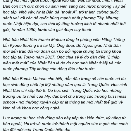
Cùng với mời người nước ngoài vào làm việc tại nước mình, Nhật
Bản còn tích cực chọn cử sinh viên sang các nước phương Tây để
học tập. Nhờ vậy, Nhật Bản đã “thoát Á”, trở thành cường quốc,
sánh vai với các đế quốc hùng mạnh nhất
phương Tây. Nhưng
nước Nhật hiện đại, sau thời kỳ tăng trưởng kinh tế nhanh nhất thế
giới, từ năm 1990, bước vào giai đoạn suy thoái.
Nhà báo Nhật Bản Fumio Matsuo từng là phóng viên Hãng Thông
tấn Kyodo thường trú tại Mỹ. Ông được Bộ Ngoại giao Nhật Bản
mời đến trao đổi với đoàn cán bộ đối ngoại chúng tôi trong khóa
học tập tại Tokyo năm 2017. Ông chia sẻ lý do dẫn đến “2 thập
niên mất mát” của Nhật Bản là do du học sinh Nhật ở Mỹ và các
nước phương Tây không còn đông đảo như trước.
Nhà báo Fumio Matsuo cho biết, dẫn đầu trong số các nước có du
học sinh đông nhất tại Mỹ những năm qua là Trung Quốc. Học sinh
Nhật Bản chỉ xếp thứ 9. Du học sinh Trung Quốc vào học những
trường ưu tú nhất của Mỹ, đặc biệt chú trọng các trường bussiness
school - nơi thường xuyên cập nhật thông tin mới nhất thế giới về
kinh tế và khoa học công nghệ.
Lực lượng du học sinh đông đảo này tiếp thu kiến thức, kỹ năng từ
bên ngoài, khi trở về nước trở thành một nguồn sức mạnh cho canh
tân đổi mới của Trung Quốc hiện đại.