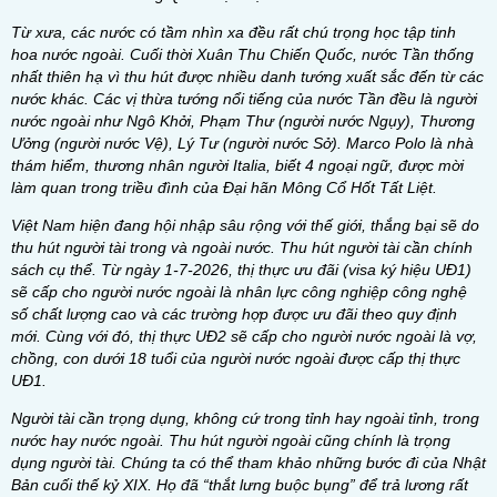
Từ xưa, các nước có tầm nhìn xa đều rất chú trọng học tập tinh
hoa nước ngoài. Cuối thời Xuân Thu Chiến Quốc, nước Tần thống
nhất thiên hạ vì thu hút được nhiều danh tướng xuất sắc đến từ các
nước khác. Các vị thừa tướng nổi tiếng của nước Tần đều là người
nước ngoài như Ngô Khởi, Phạm Thư (người nước Ngụy), Thương
Ưởng (người nước Vệ), Lý Tư (người nước Sở). Marco Polo là nhà
thám hiểm, thương nhân người Italia, biết 4 ngoại ngữ, được mời
làm quan trong triều đình của Đại hãn Mông Cổ Hốt Tất Liệt.
Việt Nam hiện đang hội nhập sâu rộng với thế giới, thắng bại sẽ do
thu hút người tài trong và ngoài nước. Thu hút người tài cần chính
sách cụ thể. Từ ngày 1-7-2026, thị thực ưu đãi (visa ký hiệu UĐ1)
sẽ cấp cho người nước ngoài là nhân lực công nghiệp công nghệ
số chất lượng cao và các trường hợp được ưu đãi theo quy định
mới. Cùng với đó, thị thực UĐ2 sẽ cấp cho người nước ngoài là vợ,
chồng, con dưới 18 tuổi của người nước ngoài được cấp thị thực
UĐ1.
Người tài cần trọng dụng, không cứ trong tỉnh hay ngoài tỉnh, trong
nước hay nước ngoài. Thu hút người ngoài cũng chính là trọng
dụng người tài. Chúng ta có thể tham khảo những bước đi của Nhật
Bản cuối thế kỷ XIX. Họ đã “thắt lưng buộc
bụng” để trả lương rất