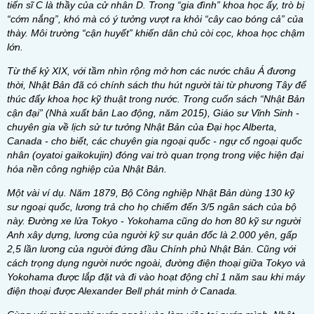
tiến sĩ C là thầy của cử nhân D. Trong “gia đình” khoa học ấy, trò bị
“cớm nắng”, khó mà có ý tưởng vượt ra khỏi “cây cao bóng cả” của
thày. Môi trường “cận huyết” khiến dân chủ còi cọc, khoa học chậm
lớn.
Từ thế kỷ XIX, với tầm nhìn rộng mở hơn các nước châu Á đương
thời, Nhật Bản đã có chính sách thu hút người tài từ phương Tây để
thúc đẩy khoa học kỹ thuật trong nước. Trong cuốn sách “Nhật Bản
cận đại” (Nhà xuất bản Lao động, năm 2015), Giáo sư Vĩnh Sinh -
chuyên gia về lịch sử tư tưởng Nhật Bản của Đại học Alberta,
Canada - cho biết, các chuyên gia ngoại quốc - ngự cố ngoại quốc
nhân (oyatoi gaikokujin) đóng vai trò quan trọng trong việc hiện đại
hóa nền công nghiệp của Nhật Bản.
Một vài ví dụ. Năm 1879, Bộ Công nghiệp Nhật Bản dùng 130 kỹ
sư ngoại quốc, lương trả cho họ chiếm đến 3/5 ngân sách của bộ
này. Đường xe lửa Tokyo - Yokohama cũng do hơn 80 kỹ sư người
Anh xây dựng, lương của người kỹ sư quản đốc là 2.000 yên, gấp
2,5 lần lương của người đứng đầu Chính phủ Nhật Bản. Cũng với
cách trọng dụng người nước ngoài, đường điện thoại giữa Tokyo và
Yokohama được lắp đặt và đi vào hoạt động chỉ 1 năm sau khi máy
điện thoại được Alexander Bell phát minh ở Canada.