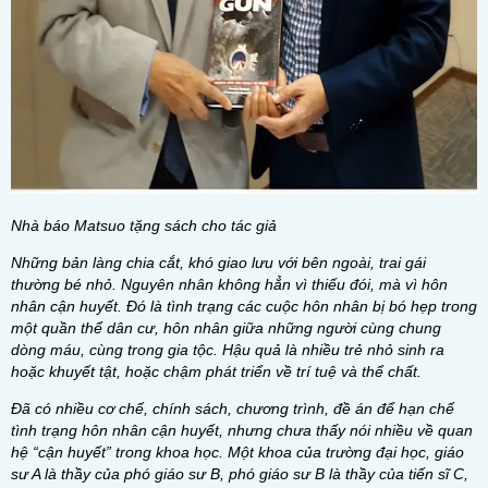
Nhà báo Matsuo tặng sách cho tác giả
Những bản làng chia cắt, khó giao lưu với bên ngoài, trai gái
thường bé nhỏ. Nguyên nhân không hẳn vì thiếu đói, mà vì hôn
nhân cận huyết. Đó là tình trạng các cuộc hôn nhân bị bó hẹp trong
một quần thể dân cư, hôn nhân giữa những người cùng chung
dòng máu, cùng trong gia tộc. Hậu quả là nhiều trẻ nhỏ sinh ra
hoặc khuyết tật, hoặc chậm phát triển về trí tuệ và thể chất.
Đã có nhiều cơ chế, chính sách, chương trình, đề án để hạn chế
tình trạng hôn nhân cận huyết, nhưng chưa thấy nói nhiều về quan
hệ “cận huyết” trong khoa học. Một khoa của trường đại học, giáo
sư A là thầy của phó giáo sư B, phó giáo sư B là thầy của tiến sĩ C,