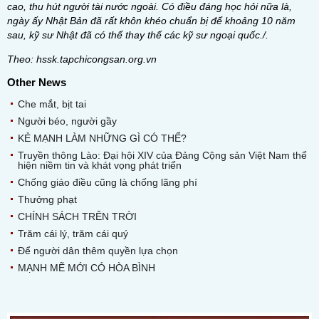
cao, thu hút người tài nước ngoài. Có điều đáng học hỏi nữa là,
ngày ấy Nhật Bản đã rất khôn khéo chuẩn bị để khoảng 10 năm
sau, kỹ sư Nhật đã có thể thay thế các kỹ sư ngoại quốc
./.
Theo: hssk.tapchicongsan.org.vn
Other News
Che mắt, bịt tai
Người béo, người gầy
KẺ MẠNH LÀM NHỮNG GÌ CÓ THỂ?
Truyền thông Lào: Đại hội XIV của Đảng Cộng sản Việt Nam thể
hiện niềm tin và khát vọng phát triển
Chống giáo điều cũng là chống lãng phí
Thưởng phạt
CHÍNH SÁCH TRÊN TRỜI
Trăm cái lý, trăm cái quý
Để người dân thêm quyền lựa chọn
MẠNH MẼ MỚI CÓ HÒA BÌNH