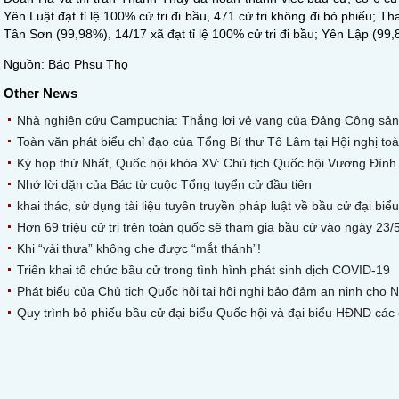
Yên Luật đạt tỉ lệ 100% cử tri đi bầu, 471 cử tri không đi bỏ phiếu;
Tân Sơn (99,98%), 14/17 xã đạt tỉ lệ 100% cử tri đi bầu; Yên Lập (99,8
Nguồn: Báo Phsu Thọ
Other News
Nhà nghiên cứu Campuchia: Thắng lợi vẻ vang của Đảng Cộng sản
Toàn văn phát biểu chỉ đạo của Tổng Bí thư Tô Lâm tại Hội nghị toàn
Kỳ họp thứ Nhất, Quốc hội khóa XV: Chủ tịch Quốc hội Vương Đìn
Nhớ lời dặn của Bác từ cuộc Tổng tuyển cử đầu tiên
khai thác, sử dụng tài liệu tuyên truyền pháp luật về bầu cử đại 
Hơn 69 triệu cử tri trên toàn quốc sẽ tham gia bầu cử vào ngày 23/
Khi “vải thưa” không che được “mắt thánh”!
Triển khai tổ chức bầu cử trong tình hình phát sinh dịch COVID-19
Phát biểu của Chủ tịch Quốc hội tại hội nghị bảo đảm an ninh cho 
Quy trình bỏ phiếu bầu cử đại biểu Quốc hội và đại biểu HĐND các 