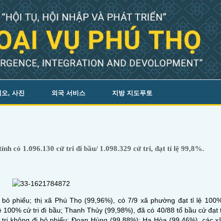
오, 사진
외국 서비스
지방 지도푸토
nh có 1.096.130 cử tri đi bầu/ 1.098.329 cử tri, đạt tỉ lệ 99,8%.
đi bỏ phiếu; thị xã Phú Thọ (99,96%), có 7/9 xã phường đạt tỉ lệ 100
 100% cử tri đi bầu; Thanh Thủy (99,98%), đã có 40/88 tổ bầu cử đạt tỉ
 tri không đi bỏ phiếu; Đoan Hùng (99,88%); Hạ Hòa (99,46%), các 