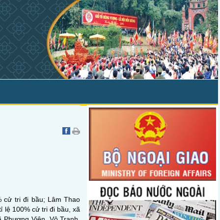
% cử tri đi bầu; Lâm Thao
 lệ 100% cử tri đi bầu, xã
xã Phương Viên, Vô Tranh,