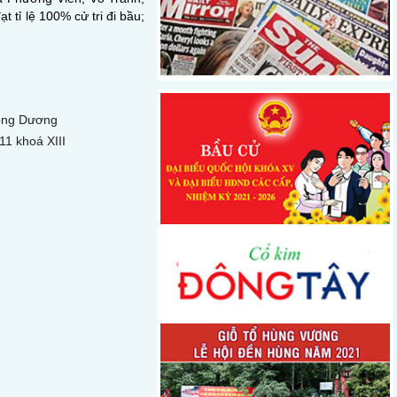
 tỉ lệ 100% cử tri đi bầu;
Đông Dương
11 khoá XIII