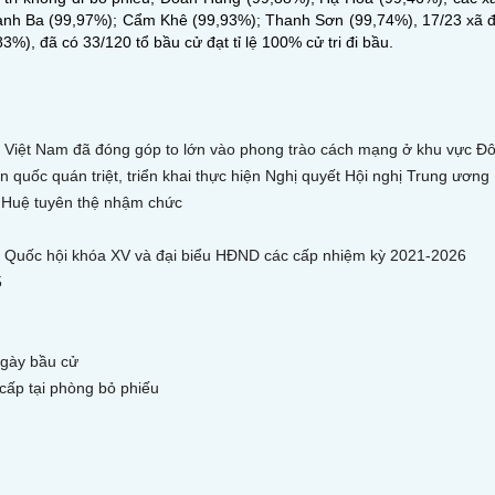
 Thanh Ba (99,97%); Cẩm Khê (99,93%); Thanh Sơn (99,74%), 17/23 xã đạt
3%), đã có 33/120 tổ bầu cử đạt tỉ lệ 100% cử tri đi bầu.
 Việt Nam đã đóng góp to lớn vào phong trào cách mạng ở khu vực 
 quốc quán triệt, triển khai thực hiện Nghị quyết Hội nghị Trung ương 
h Huệ tuyên thệ nhậm chức
biểu Quốc hội khóa XV và đại biểu HĐND các cấp nhiệm kỳ 2021-2026
5
Ngày bầu cử
cấp tại phòng bỏ phiếu