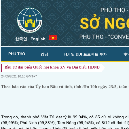
한국인
English
.
PHU THO
캄낭
FDI 및 DDI 프로젝트 투자
비디
Bầu cử đại biểu Quốc hội khóa XV và Đại biểu HĐND
24/05/2021 10:10 GMT+7
Theo báo cáo của Ủy ban Bầu cử tỉnh, tính đến 19h ngày 23/5, toàn tỉ
Trong đó, thành phố Việt Trì đạt tỷ lệ 99,94%, có 85 cử tri không 
(98,99%); Phù Ninh (99,83%); Tam Nông (99,94%), có 8/12 xã đạt tỉ lệ
Đoan Hạ và thị trấn Thanh Thủy đã hoàn thành việc bầu cử, có 6 cử